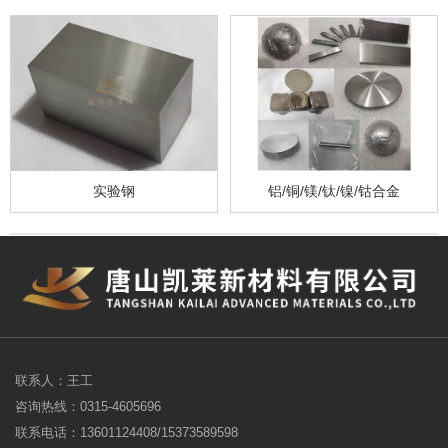
实验钢
铝/铜/镁/钛/镍/钴合金
联系人：王工
咨询热线：0315-4605696
联系电话：13601124408/15373589598