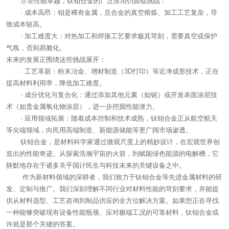
尽管性能卓越，钛钼合金的广泛应用仍面临挑战：
· 成本高昂：钼是稀有金属，且合金的真空熔炼、加工工艺复杂，导
致成本较高。
· 加工难度大：对热加工和焊接工艺要求极其苛刻，需要真空或保护
气氛，否则易脆化。
未来的发展正围绕这些挑战展开：
· 工艺革新：粉末冶金、增材制造（3D打印）等近净成形技术，正在
提高材料利用率，降低加工难度。
· 成分优化与复合化：通过添加其他元素（如铌）或开发表面涂层技
术（如贵金属氧化物涂层），进一步挖掘性能潜力。
· 应用领域拓展：随着成本控制和技术成熟，钛钼合金正从航空航天
等尖端领域，向民用高端制造、新能源储能等更广阔市场渗透。
钛钼合金，是材料科学家通过微观尺度上的精妙设计，在宏观世界创
造出的性能奇迹。从探索浩瀚宇宙的火箭，到赋能绿色能源的电解槽，它
静默地存在于诸多关乎国计民生与科技未来的关键设备之中。
作为新材料领域的深耕者，我们致力于钛钼合金等先进金属材料的研
发、定制与推广。我们深刻理解不同行业对材料性能的苛刻要求，并能提
供从材料选型、工艺咨询到制品供应的全方位解决方案。如果您正在寻找
一种能够突破现有设备性能瓶颈、应对极端工况的可靠材料，钛钼合金或
许就是那个关键的答案。