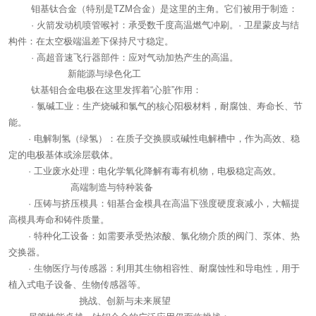
钼基钛合金（特别是TZM合金）是这里的主角。它们被用于制造：
· 火箭发动机喷管喉衬：承受数千度高温燃气冲刷。· 卫星蒙皮与结
构件：在太空极端温差下保持尺寸稳定。
· 高超音速飞行器部件：应对气动加热产生的高温。
新能源与绿色化工
钛基钼合金电极在这里发挥着“心脏”作用：
· 氯碱工业：生产烧碱和氯气的核心阳极材料，耐腐蚀、寿命长、节
能。
· 电解制氢（绿氢）：在质子交换膜或碱性电解槽中，作为高效、稳
定的电极基体或涂层载体。
· 工业废水处理：电化学氧化降解有毒有机物，电极稳定高效。
高端制造与特种装备
· 压铸与挤压模具：钼基合金模具在高温下强度硬度衰减小，大幅提
高模具寿命和铸件质量。
· 特种化工设备：如需要承受热浓酸、氯化物介质的阀门、泵体、热
交换器。
· 生物医疗与传感器：利用其生物相容性、耐腐蚀性和导电性，用于
植入式电子设备、生物传感器等。
挑战、创新与未来展望