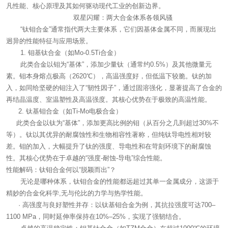
凡性能、核心原理及其如何驱动现代工业的创新边界。
双星闪耀：两大合金体系各领风骚
“钛钼合金”通常指代两大主要体系，它们因基体金属不同，而展现出
迥异的性能特征与应用场景。
1. 钼基钛合金（如Mo-0.5Ti合金）
此类合金以钼为“基体”，添加少量钛（通常约0.5%）及其他微量元
素。钼本身熔点极高（2620℃），高温强度好，但低温下较脆。钛的加
入，如同给坚硬的钼注入了“韧性因子”，通过固溶强化，显著提高了合金的
再结晶温度、室温塑性及高温强度。其核心优势在于极致的高温性能。
2. 钛基钼合金（如Ti-Mo电极合金）
此类合金以钛为“基体”，添加更高比例的钼（从百分之几到超过30%不
等）。钛以其优异的耐腐蚀性和生物相容性著称，但纯钛导电性相对较
差。钼的加入，大幅提升了钛的强度、导电性和在苛刻环境下的耐腐蚀
性。其核心优势在于卓越的“强度-耐蚀-导电”综合性能。
性能解码：钛钼合金何以“脱颖而出”？
无论是哪种体系，钛钼合金的性能都远超过其单一金属成分，这源于
精妙的合金化科学,无与伦比的力学与热学性能。
· 高强度与良好塑性并存：以钛基钼合金为例，其抗拉强度可达700–
1100 MPa，同时延伸率保持在10%–25%，实现了强韧结合。