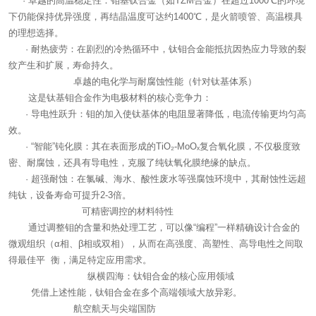
· 卓越的高温稳定性：钼基钛合金（如TZM合金）在超过1000℃的环境
下仍能保持优异强度，再结晶温度可达约1400℃，是火箭喷管、高温模具
的理想选择。
· 耐热疲劳：在剧烈的冷热循环中，钛钼合金能抵抗因热应力导致的裂
纹产生和扩展，寿命持久。
卓越的电化学与耐腐蚀性能（针对钛基体系）
这是钛基钼合金作为电极材料的核心竞争力：
· 导电性跃升：钼的加入使钛基体的电阻显著降低，电流传输更均匀高
效。
· “智能”钝化膜：其在表面形成的TiO₂-MoOₓ复合氧化膜，不仅极度致
密、耐腐蚀，还具有导电性，克服了纯钛氧化膜绝缘的缺点。
· 超强耐蚀：在氯碱、海水、酸性废水等强腐蚀环境中，其耐蚀性远超
纯钛，设备寿命可提升2-3倍。
可精密调控的材料特性
通过调整钼的含量和热处理工艺，可以像“编程”一样精确设计合金的
微观组织（α相、β相或双相），从而在高强度、高塑性、高导电性之间取
得最佳平 衡，满足特定应用需求。
纵横四海：钛钼合金的核心应用领域
凭借上述性能，钛钼合金在多个高端领域大放异彩。
航空航天与尖端国防