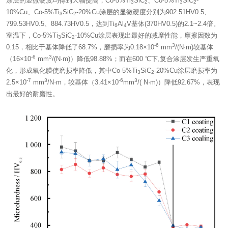
涂层的显微硬度均得到大幅提高，Co-5%Ti
SiC
、Co-5%Ti
SiC
-
3
2
3
2
10%Cu、Co-5%Ti
SiC
-20%Cu涂层的显微硬度分别为902.51HV0.5、
3
2
799.53HV0.5、884.73HV0.5，达到Ti
Al
V基体(370HV0.5)的2.1~2.4倍。
6
4
室温下，Co-5%Ti
SiC
-10%Cu涂层表现出最好的减摩性能，摩擦因数为
3
2
-6
3
0.15，相比于基体降低了68.7%，磨损率为0.18×10
mm
/(N·m)较基体
-6
3
（16×10
mm
/(N·m)）降低98.88%；而在600 ℃下,复合涂层发生严重氧
化，形成氧化膜使磨损率降低，其中Co-5%Ti
SiC
-20%Cu涂层磨损率为
3
2
-7
3
-6
3
2.5×10
mm
/N·m，较基体（3.41×10
mm
/( N·m)）降低92.67%，表现
出最好的耐磨性。