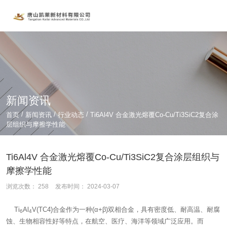
新闻资讯
/
/
/
首页
新闻资讯
行业动态
Ti6Al4V 合金激光熔覆Co-Cu/Ti3SiC2复合涂
层组织与摩擦学性能
Ti6Al4V 合金激光熔覆Co-Cu/Ti3SiC2复合涂层组织与
摩擦学性能
浏览次数：
258
发布时间： 2024-03-07
Ti
Al
V(TC4)合金作为一种(α+β)双相合金，具有密度低、耐高温、耐腐
6
4
蚀、生物相容性好等特点，在航空、医疗、海洋等领域广泛应用。而