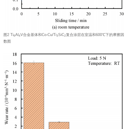
图2 Ti
Al
V合金基体和Co-Cu/Ti
SiC
复合涂层在室温和600℃下的摩擦因
6
4
3
2
数图