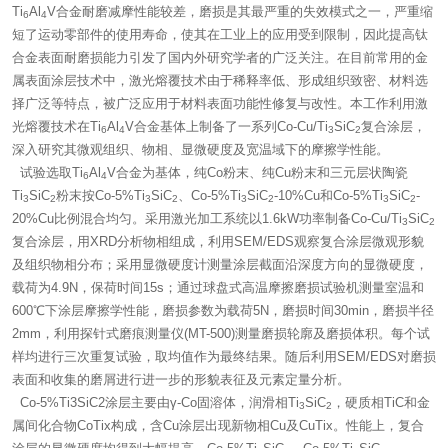
Ti
Al
V合金耐磨减摩性能较差，磨损是其最严重的失效模式之一，严重缩
6
4
短了运动零部件的使用寿命，使其在工业上的应用受到限制，因此提高钛
合金表面耐磨损能力引发了国内外研究学者的广泛关注。在目前常用的金
属表面涂层技术中，激光熔覆技术由于稀释率低、形成组织致密、材料选
择广泛等特点，被广泛应用于材料表面功能性修复与改性。本工作利用激
光熔覆技术在Ti
Al
V合金基体上制备了一系列Co-Cu/Ti
SiC
复合涂层，
6
4
3
2
深入研究其微观组织、物相、显微硬度及宽温域下的摩擦学性能。
试验选取Ti
Al
V合金为基体，纯Co粉末、纯Cu粉末和三元层状陶瓷
6
4
Ti
SiC
粉末按Co-5%Ti
SiC
、Co-5%Ti
SiC
-10%Cu和Co-5%Ti
SiC
-
3
2
3
2
3
2
3
2
20%Cu比例混合均匀。采用激光加工系统以1.6kW功率制备Co-Cu/Ti
SiC
3
2
复合涂层，用XRD分析物相组成，利用SEM/EDS观察复合涂层微观形貌
及组织物相分布；采用显微硬度计测量涂层截面沿深度方向的显微硬度，
载荷为4.9N，保荷时间15s；通过球盘式高温摩擦磨损试验机测量室温和
600℃下涂层摩擦学性能，磨损参数为载荷5N，磨损时间30min，磨损半径
2mm，利用探针式磨痕测量仪(MT-500)测量磨损轮廓及磨损体积。每个试
样均进行三次重复试验，取均值作为最终结果。随后利用SEM/EDS对磨损
表面和收集的磨屑进行进一步的形貌表征及元素定量分析。
Co-5%Ti3SiC2涂层主要由γ-Co固溶体，润滑相Ti
SiC
，硬质相TiC和金
3
2
属间化合物CoTix构成，含Cu涂层出现新物相Cu及CuTix。性能上，复合