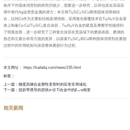
条件下作固体润滑剂的研究仍很少，需要进一步研究，以评估其在高温应
用中替代Ag这类贵金属的潜力；本文将Ti
SiC
与Cu两类固体润滑相结
3
2
合，以纯Co作为主要粘结相及增强相，采用激光熔覆技术在Ti
Al
V合金基
6
4
体上制备Co-Cu/Ti
SiC
复合涂层，Ti
Al
V合金的硬度及摩擦学性能得到
3
2
6
4
了明显改善，进一步研究了三种复合涂层在宽温域下的磨损表面、磨屑的
形态和元素分布等方面的差异，以探索Ti
SiC
和Cu两种固体润滑剂在磨损
3
2
过程中的作用机制与涂层整体磨损行为过程。
本文网址： https://kailailq.com/news/235.html
标签：
上一篇：
梯度高熵合金塑性变形时的应变非局域化
下一篇：
扭折带诱导的层状α+β Ti合金中的β→α相变
相关新闻