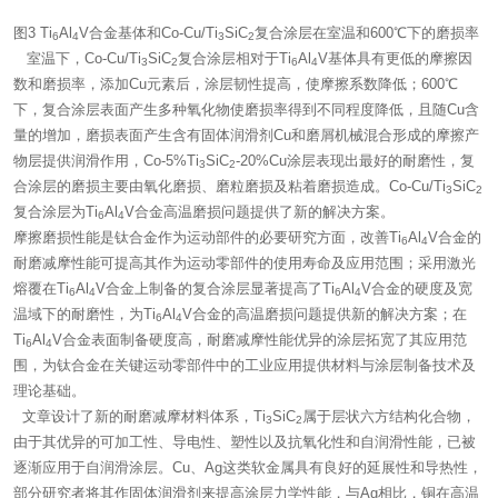
图3 Ti
Al
V合金基体和Co-Cu/Ti
SiC
复合涂层在室温和600℃下的磨损率
6
4
3
2
室温下，Co-Cu/Ti
SiC
复合涂层相对于Ti
Al
V基体具有更低的摩擦因
3
2
6
4
数和磨损率，添加Cu元素后，涂层韧性提高，使摩擦系数降低；600℃
下，复合涂层表面产生多种氧化物使磨损率得到不同程度降低，且随Cu含
量的增加，磨损表面产生含有固体润滑剂Cu和磨屑机械混合形成的摩擦产
物层提供润滑作用，Co-5%Ti
SiC
-20%Cu涂层表现出最好的耐磨性，复
3
2
合涂层的磨损主要由氧化磨损、磨粒磨损及粘着磨损造成。Co-Cu/Ti
SiC
3
2
复合涂层为Ti
Al
V合金高温磨损问题提供了新的解决方案。
6
4
摩擦磨损性能是钛合金作为运动部件的必要研究方面，改善Ti
Al
V合金的
6
4
耐磨减摩性能可提高其作为运动零部件的使用寿命及应用范围；采用激光
熔覆在Ti
Al
V合金上制备的复合涂层显著提高了Ti
Al
V合金的硬度及宽
6
4
6
4
温域下的耐磨性，为Ti
Al
V合金的高温磨损问题提供新的解决方案；在
6
4
Ti
Al
V合金表面制备硬度高，耐磨减摩性能优异的涂层拓宽了其应用范
6
4
围，为钛合金在关键运动零部件中的工业应用提供材料与涂层制备技术及
理论基础。
文章设计了新的耐磨减摩材料体系，Ti
SiC
属于层状六方结构化合物，
3
2
由于其优异的可加工性、导电性、塑性以及抗氧化性和自润滑性能，已被
逐渐应用于自润滑涂层。Cu、Ag这类软金属具有良好的延展性和导热性，
部分研究者将其作固体润滑剂来提高涂层力学性能，与Ag相比，铜在高温