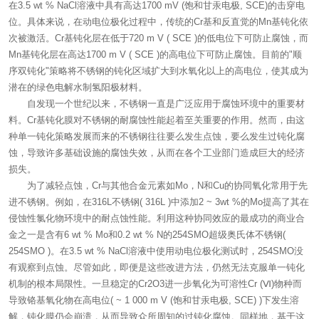
在3.5 wt % NaCl溶液中具有高达1700 mV (饱和甘汞电极, SCE)的击穿电
位。具体来说，在动电位极化过程中，传统的Cr基和反直觉的Mn基钝化依
次被激活。Cr基钝化层在低于720 m V ( SCE )的低电位下可防止腐蚀，而
Mn基钝化层在高达1700 m V ( SCE )的高电位下可防止腐蚀。目前的"顺
序双钝化"策略将不锈钢的钝化区域扩大到水氧化以上的高电位，使其成为
潜在的绿色电解水制氢阳极材料。
自发现一个世纪以来，不锈钢一直是广泛应用于腐蚀环境中的重要材
料。Cr基钝化膜对不锈钢的耐腐蚀性能起着至关重要的作用。然而，由这
种单一钝化策略发展而来的不锈钢往往要么发生点蚀，要么发生过钝化腐
蚀，导致许多基础设施的腐蚀失效，从而在各个工业部门造成巨大的经济
损失。
为了减轻点蚀，Cr与其他合金元素如Mo，N和Cu的协同氧化常用于先
进不锈钢。例如，在316L不锈钢( 316L )中添加2 ~ 3wt %的Mo提高了其在
侵蚀性氯化物环境中的耐点蚀性能。利用这种协同效应的最成功的商业合
金之一是含有6 wt % Mo和0.2 wt % N的254SMO超级奥氏体不锈钢(
254SMO )。在3.5 wt % NaCl溶液中使用动电位极化测试时，254SMO没
有观察到点蚀。尽管如此，即便是这些改进方法，仍然无法克服单一钝化
机制的根本局限性。一旦稳定的Cr2O3进一步氧化为可溶性Cr (Ⅵ)物种而
导致铬基氧化物在高电位( ~ 1 000 m V (饱和甘汞电极, SCE) )下发生溶
解，钝化膜仍会崩溃，从而导致众所周知的过钝化腐蚀。同样地，基于这