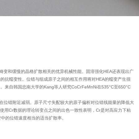
畸变和缓慢的晶格扩散相关的优异机械性能。固溶强化HEA还表现出广
的抗蠕变性。位错与组成原子之间的相互作用将对HEA的蠕变产生很
南大学的Kang等人研究CoCrFeMnNi在535°C至650°C
的影响在位错附近减弱。原子尺寸失配较大的原子偏析对位错线能量的降低大
与使用Cr数据的理论转变点之间的出色一致性表明，Cr是对高应力下粘
变中的位错速度相当的适当扩散率。