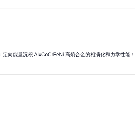
：
定向能量沉积 AlxCoCrFeNi 高熵合金的相演化和力学性能！