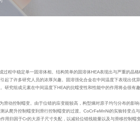
为
成过程中稳定单一固溶体相。结构简单的固溶体HEA表现出与严重的晶格
引起了许多研究人员的浓厚兴趣。固溶强化合金在中间温度下表现出优异
究组成元素在中间温度下HEA的抗蠕变性和性能中的作用将会很有趣。来自韩国忠
升蠕变转变为滑动控制蠕变。由于位错的应变能较高，构型熵对原子均匀分布
从爬升控制蠕变到滑行控制蠕变的过渡。CoCrFeMnNi的实验转变点
响作用归因于Cr的大原子尺寸失配，以减轻位错线能量以及与滑移控制蠕