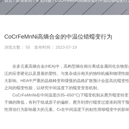
首页
新闻资讯
常见问题
CoCrFeMnNi高熵合金的中温位错蠕变行
/
/
/
CoCrFeMnNi高熵合金的中温位错蠕变行为
浏览次数：
55
发布时间： 2023-07-19
在多元素高熵合金(HEA)中，高构型熵在相分离或金属间化合物形
泛的应变硬化以及显着的塑性。与复杂成分相关的独特机械和物理性能
大影响。HEA中严重的晶格畸变和缓慢的晶格扩散预计会提高抗蠕变性。研
之间的蠕变性能，以研究中间温度下的蠕变变形机制。
CoCrFeMnNi在中间温度(535–650°C)下蠕变机制从爬
于熵的降低，有利于组成原子的偏析。爬升到滑行蠕变过渡准则用于预测
性滑动行为影响最大的元素。Cr在中间温度下的粘性滑移蠕变中的影